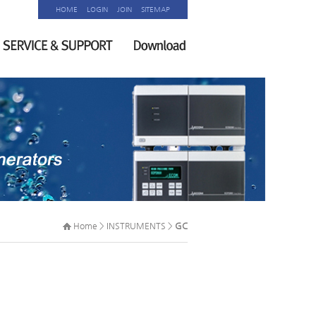
HOME
LOGIN
JOIN
SITEMAP
Home > INSTRUMENTS >
GC