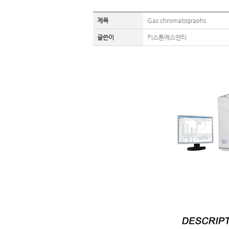
제목
Gas chromatographs
글쓴이
키스톤에스앤티