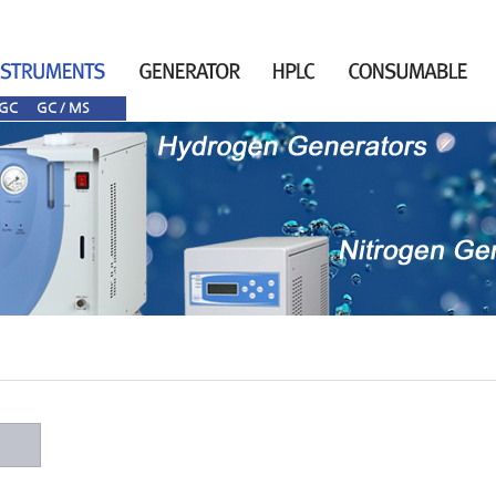
GC
GC / MS